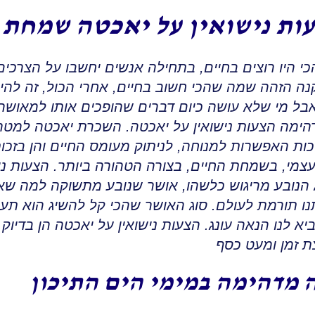
ות נישואין על יאכטה שמחת 
 היו רוצים בחיים
,
בתחילה אנשים יחשבו על הצרכים
קנה הזהה שמה שהכי חשוב בחיים
,
אחרי הכול, זה להי
בל מי שלא עושה כיום דברים שהופכים אותו למאושר
מה הצעות נישואין על יאכטה. השכרת יאכטה למטרת
כות האפשרות למנוחה, לניתוק מעומס החיים והן בזכ
צמי
,
בשמחת החיים, בצורה הטהורה ביותר
.
הצעות ני
 הנובע מריגוש כלשהו
,
אושר שנובע מתשוקה למה שאנו
ו תורמת לעולם. סוג האושר שהכי קל להשיג הוא תענ
א לנו הנאה עונג
.
הצעות נישואין על יאכטה הן בדיוק 
ת זמן ומעט כסף
 מדהימה במימי הים התיכון