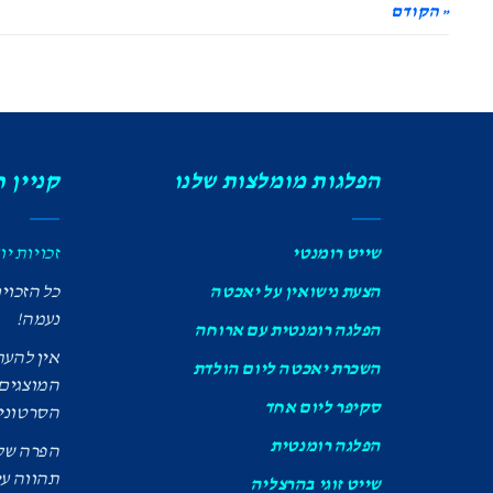
« הקודם
הפלגות מומלצות שלנו
קניין 
שייט רומנטי
זכויות יו
הצעת נישואין על יאכטה
כל הזכוי
נעמה!
הפלגה רומנטית עם ארוחה
אין להעת
השכרת יאכטה ליום הולדת
המוצגים 
סקיפר ליום אחד
הסרטונים
הפלגה רומנטית
הפרה של ז
תהווה ע
שייט זוגי בהרצליה