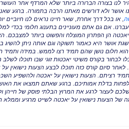
בהיר לנו בצורה הברורה ביותר שלא המרדף אחר העוש
ו אושר ולא דורשים מאתנו הרבה בתמורה
.
ברגע שאנו
ה
, או בכל דרך אחרת
,
שאר חיינו נראים לנו חיוביים י
ברנו
.
אם גם אתם מעוניינים בתענוג חלומי בכדי 
 יאכטה הן הפתרון המוצלח והפשוט ביותר למצבכם. הצע
גת אושר היא כאמור תשוקה וגם אותה ניתן להשיג בא
הוא חלום נושן שהם תמיד רצו לממש
.
במידה ותמיד ר
לו לבחור בקורס משיטי יאכטות זוגי שבו תוכלו לשלב ה
.
לאחר סיום קורס כזה תוכלו לבצע הצעות נישואין על 
מיד רציתם
.
הצעות נישואין על יאכטה ולהשפיע הש
 לפחות בדלת אמותיכם
.
ברגע שאתם תמצאו את האושר 
 שלכם לעצור לרגע את המרוץ הבלתי פוסק של חייהן ול
 של הצעות נישואין על יאכטה לשייט מרגיע וממלא 