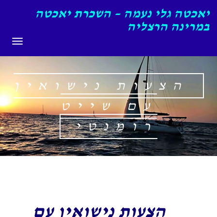
יאכטה גלי נעמה – השכרת יאכטה
במרינה הרצליה
תפריט
הצעות נישואין
עם שייט
רומנטי
הצעות נישואין עם