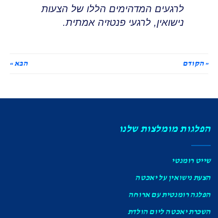
לרגעים המדהימים הללו של הצעות
נישואין, לרגעי פנטזיה אמתית
.
« הקודם
הבא »
הפלגות מומלצות שלנו
שייט רומנטי
הצעת נישואין על יאכטה
הפלגה רומנטית עם ארוחה
השכרת יאכטה ליום הולדת