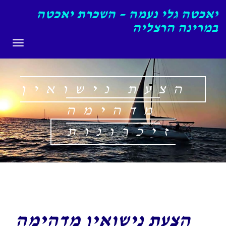
יאכטה גלי נעמה – השכרת יאכטה
במרינה הרצליה
תפריט
הצעת נישואין
מדהימה
זיכרונות
הצעת נישואין מדהימה