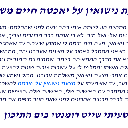
 נישואין על יאכטה חיים מש
 התהייה הזו ליוותה אותי כמה ימים לפני שהחלטתי סופ
ות שלי ושל מור
,
לא כי אנחנו כבר מבוגרים וצריך, אל
ישואין
.
פעם היה נדמה לי שהזמן שיעבור עד שארגיש 
כשאני מסתכל לאחור על השנים שעברנו יחד
,
המחשבה
וא את הדרך המתאימה ביותר, שתהיה גם רומנטית וגם
ם ואשתו והמליצו לי על עשרות צורות שונות להצעת ני
ם אחרי הצעת נישואין מושלמת עבורנו
.
הכול נשמע טוב
מור
,
עד ששמעתי על
הצעת נישואין על יאכטה
להשכר
ת מתחבר עם האישיות שלי
,
האישיות שלה והציפיות שוו
 לברר פרטים אחרונים לפני שאני סוגר סופית את תה
יתי שייט רומנטי בים התיכון