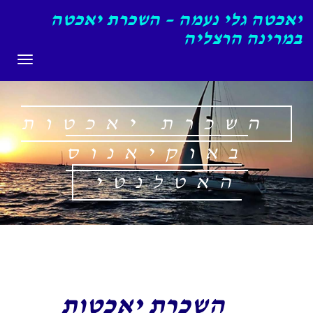
יאכטה גלי נעמה – השכרת יאכטה
במרינה הרצליה
תפריט
השכרת יאכטות
באוקיאנוס
האטלנטי
השכרת יאכטות