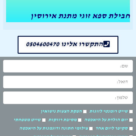
חבילת ספא זוגי מתנת אירוסין
התקשרו אלינו 0504600470
שם:
דואל:
טלפון:
סמנו
שייט רומנטי לזוגות
הפקת הצעות נישואין
את
ההפלגה
יום הולדת על היאכטה
מסיבת רווקות
שייט משפחתי
שמעוניינים:
סקיפר ליום אחד
צילומי חתונה ודוגמנות על היאכטה