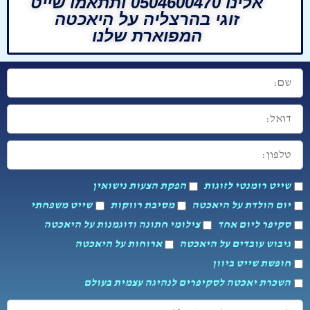
אלינו 0504600470 ותתאמו שייט
זוגי בהרצליה על היאכטה
המפוארת שלנו
שם:
דואל:
טלפון:
סמנו
שייט רומנטי לזוגות
הפקת הצעות נישואין
את
ההפלגה
יום הולדת על היאכטה
מסיבת רווקות
שייט משפחתי
שמעוניינים:
סקיפר ליום אחד
צילומי חתונה ודוגמנות על היאכטה
גיבוש עובדים על היאכטה
ארוחות על היאכטה
חופשת שייט ביוון
השכרת יאכטה לסקיפרים לנהיגה עצמית בעולם
לציין