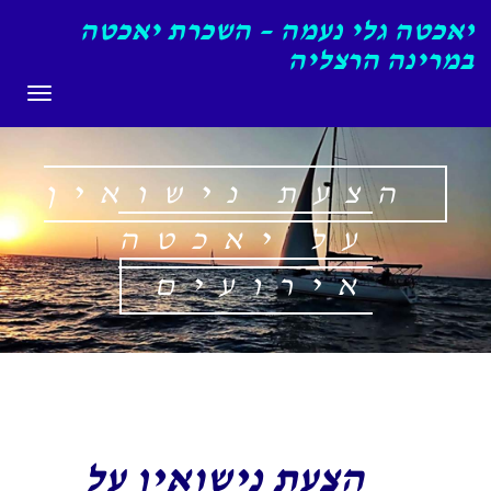
יאכטה גלי נעמה – השכרת יאכטה
במרינה הרצליה
תפריט
הצעת נישואין
על יאכטה
אירועים
הצעת נישואין על