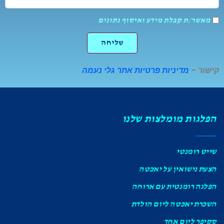
היאכטה:
מאשר/ת
מאשר/ת קבלת מידע ואיסוף נתונים
קבלת
מידע
ואיסוף
שליחה
נתונים
קישור –
מדיניות פרטיות אתר גלי נעמה
הפלגות מומלצות שלנו
שייט רומנטי
הצעת נישואין על יאכטה
הפלגה רומנטית עם ארוחה
השכרת יאכטה ליום הולדת
סקיפר ליום אחד