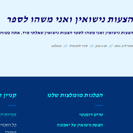
הצעת
נישואין
הצעות נישואין ואני משהו לספר
קלילה
והומוריסטית
הצעות נישואין ואני משהו לספר הצעות נישואין שאלתי מיד. אתה בטוח
על
אפריל 8, 2022
2:18 pm
סגור לתגובות
admin
הצעות
נישואין
ואני
משהו
לספר
הפלגות מומלצות שלנו
קניין 
שייט רומנטי
זכויות יו
הצעת נישואין על יאכטה
כל הזכוי
נעמה!