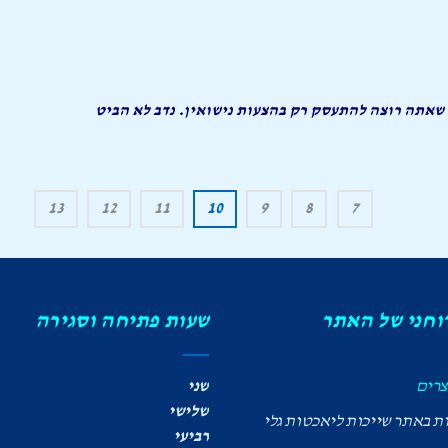
 שאתה רוצה להתעסק רק בהצעות נישואין. נדב לא הביט
13
12
11
10
9
8
7
רוחני של האתר
שעות פתיחה וסגירה
צרים
שני
שלישי
ות באתר שייכות ליאכטות גלי
רביעי